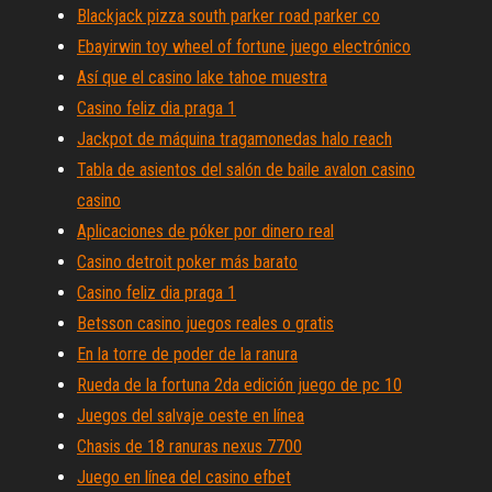
Blackjack pizza south parker road parker co
Ebayirwin toy wheel of fortune juego electrónico
Así que el casino lake tahoe muestra
Casino feliz dia praga 1
Jackpot de máquina tragamonedas halo reach
Tabla de asientos del salón de baile avalon casino
casino
Aplicaciones de póker por dinero real
Casino detroit poker más barato
Casino feliz dia praga 1
Betsson casino juegos reales o gratis
En la torre de poder de la ranura
Rueda de la fortuna 2da edición juego de pc 10
Juegos del salvaje oeste en línea
Chasis de 18 ranuras nexus 7700
Juego en línea del casino efbet