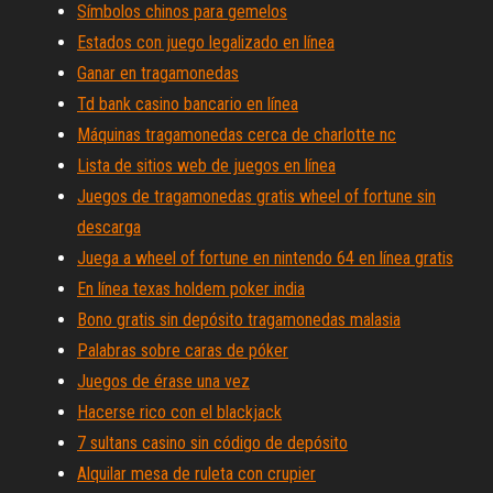
Símbolos chinos para gemelos
Estados con juego legalizado en línea
Ganar en tragamonedas
Td bank casino bancario en línea
Máquinas tragamonedas cerca de charlotte nc
Lista de sitios web de juegos en línea
Juegos de tragamonedas gratis wheel of fortune sin
descarga
Juega a wheel of fortune en nintendo 64 en línea gratis
En línea texas holdem poker india
Bono gratis sin depósito tragamonedas malasia
Palabras sobre caras de póker
Juegos de érase una vez
Hacerse rico con el blackjack
7 sultans casino sin código de depósito
Alquilar mesa de ruleta con crupier