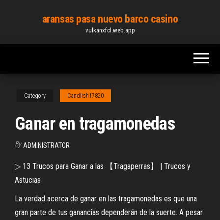
Skip
aransas pasa nuevo barco casino
to
vulkanxfcl.web.app
the
content
Category
Candlish17820
Ganar en tragamonedas
By
ADMINISTRATOR
▷ 13 Trucos para Ganar a las 【Tragaperras】 | Trucos y
Astucias
La verdad acerca de ganar en las tragamonedas es que una
gran parte de tus ganancias dependerán de la suerte. A pesar