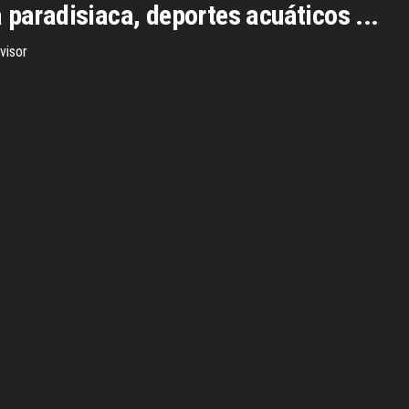
 paradisiaca, deportes acuáticos ...
visor