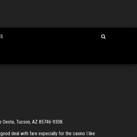
MS
o de Oeste, Tucson, AZ 85746-9308.
od deal with fare especially for the casino I like