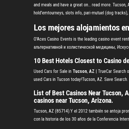
and meals and have a great on... read more. Tucson, 
hold'emtourneys, slots info, pari-mutuel (dog tracks
Los mejores alojamientos e
O'Aces Casino Events is the leading casino event re
альтернативной и холистической медицины, Искусс
10 Best Hotels Closest to Casino del
Used Cars for Sale in
Tucson
,
AZ
| TrueCar Search ov
used Cars in Tucson today!Tucson, AZ. Save Search. F
List of Best Casinos Near Tucson, 
casinos near Tucson, Arizona.
Tucson, AZ (85714).Y el 2012 también se antoja pro
con la historia de los 30 años de la Conferencia Inter