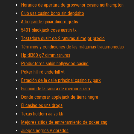
Horarios de apertura de grosvenor casino northampton
Club usa casino bono sin depósito
A lo grande ganar dinero gratis
5401 blackjack cove austin tx
Tostadora dualit de 2 ranuras al mejor precio
Términos y condiciones de las máquinas tragamonedas
Hp dl380 g7 dimm ranuras
Productores salón hollywood casino
Poker hill rd underhill vt
Estación de la calle principal casino rv park
Función de la ranura de memoria ram
Donde comprar applejack de tierra negra
El casino es una droga
Texas holdem aa vs kk
Mejores sitios de entrenamiento de poker sng
Juegos negros y dorados