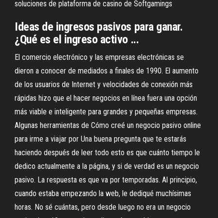
soluciones de plataforma de casino de Softgamings
Ideas de ingresos pasivos para ganar.
¿Qué es el ingreso activo ...
El comercio electrónico y las empresas electrónicas se
dieron a conocer de mediados a finales de 1990. El aumento
de los usuarios de Internet y velocidades de conexión más
rápidas hizo que el hacer negocios en línea fuera una opción
más viable e inteligente para grandes y pequeñas empresas.
Algunas herramientas de Cómo creé un negocio pasivo online
para irme a viajar por Una buena pregunta que te estarás
haciendo después de leer todo esto es que cuánto tiempo le
dedico actualmente a la página, y si de verdad es un negocio
pasivo. La respuesta es que va por temporadas. Al principio,
cuando estaba empezando la web, le dediqué muchísimas
horas. No sé cuántas, pero desde luego no era un negocio