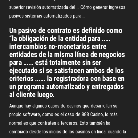
superior revisión automatizada del ... Cómo generar ingresos
pasivos sistemas automatizados para ...
Un pasivo de contrato es definido como
“la obligación de la entidad para .....
intercambios no-monetarios entre
entidades de la misma línea de negocios
para ...... está totalmente sin ser
ejecutado si se satisfacen ambos de los
criterios ...... la registradora con base en
un programa automatizado y entregados
al cliente luego.
Aunque hay algunos casos de casinos que desarrollan su
propio software, como es el caso de 888 Casino, lo más
normal es que contraten a terceros. Esto también ha
cambiado desde los inicios de los casinos en línea, cuando la