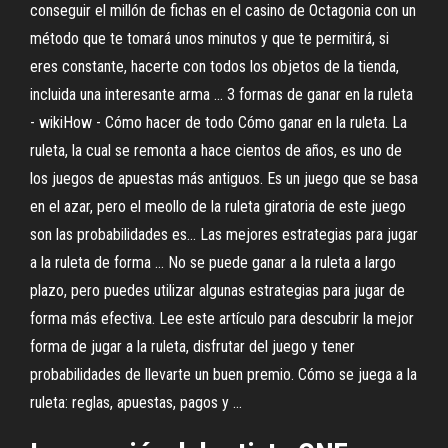
conseguir el millón de fichas en el casino de Octagonia con un
método que te tomará unos minutos y que te permitirá, si
eres constante, hacerte con todos los objetos de la tienda,
incluida una interesante arma ... 3 formas de ganar en la ruleta
- wikiHow - Cómo hacer de todo Cómo ganar en la ruleta. La
ruleta, la cual se remonta a hace cientos de años, es uno de
los juegos de apuestas más antiguos. Es un juego que se basa
en el azar, pero el meollo de la ruleta giratoria de este juego
son las probabilidades es... Las mejores estrategias para jugar
a la ruleta de forma ... No se puede ganar a la ruleta a largo
plazo, pero puedes utilizar algunas estrategias para jugar de
forma más efectiva. Lee este artículo para descubrir la mejor
forma de jugar a la ruleta, disfrutar del juego y tener
probabilidades de llevarte un buen premio. Cómo se juega a la
ruleta: reglas, apuestas, pagos y ...