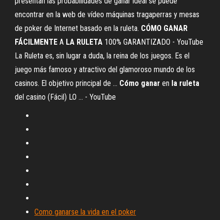
presentan las probabilidades de ganar ideal se puede
encontrar en la web de vídeo máquinas tragaperras y mesas
de poker de Internet basado en la ruleta.
CÓMO
GANAR
FÁCILMENTE
A
LA
RULETA
100% GARANTIZADO - YouTube
La Ruleta es, sin lugar a duda, la reina de los juegos. Es el
juego más famoso y atractivo del glamoroso mundo de los
casinos. El objetivo principal de ...
Cómo
ganar
en
la
ruleta
del casino (Fácil) LO ... - YouTube
Como ganarse la vida en el poker