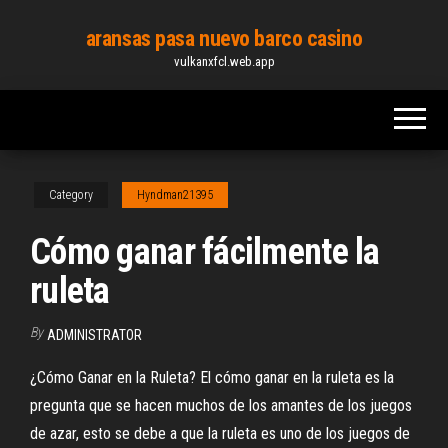
Skip
aransas pasa nuevo barco casino
to
vulkanxfcl.web.app
the
content
Category
Hyndman21395
Cómo ganar fácilmente la
ruleta
By
ADMINISTRATOR
¿Cómo Ganar en la Ruleta? El cómo ganar en la ruleta es la
pregunta que se hacen muchos de los amantes de los juegos
de azar, esto se debe a que la ruleta es uno de los juegos de