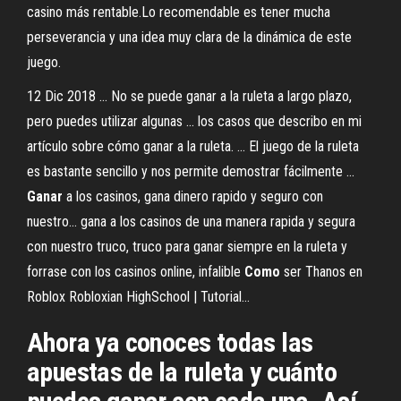
casino más rentable.Lo recomendable es tener mucha
perseverancia y una idea muy clara de la dinámica de este
juego.
12 Dic 2018 ... No se puede ganar a la ruleta a largo plazo,
pero puedes utilizar algunas ... los casos que describo en mi
artículo sobre cómo ganar a la ruleta. ... El juego de la ruleta
es bastante sencillo y nos permite demostrar fácilmente ...
Ganar
a los casinos, gana dinero rapido y seguro con
nuestro…
gana a los casinos de una manera rapida y segura
con nuestro truco, truco para ganar siempre en la ruleta y
forrase con los casinos online, infalible
Como
ser Thanos en
Roblox Robloxian HighSchool | Tutorial…
Ahora ya conoces todas las
apuestas de la ruleta y cuánto